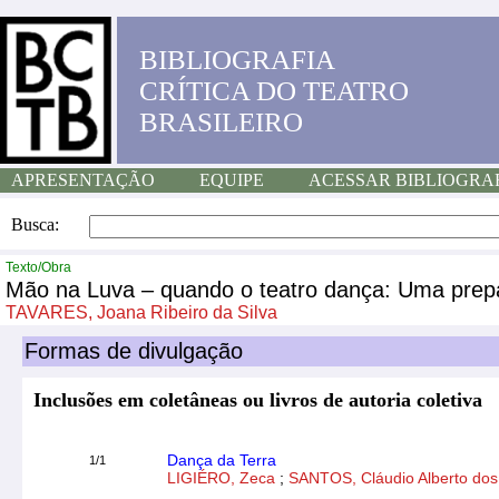
BIBLIOGRAFIA
CRÍTICA DO TEATRO
BRASILEIRO
APRESENTAÇÃO
EQUIPE
ACESSAR BIBLIOGRA
Busca:
Texto/Obra
Mão na Luva – quando o teatro dança: Uma prepa
TAVARES, Joana Ribeiro da Silva
Formas de divulgação
Inclusões em coletâneas ou livros de autoria coletiva
Dança da Terra
1/1
LIGIÉRO, Zeca
;
SANTOS, Cláudio Alberto dos