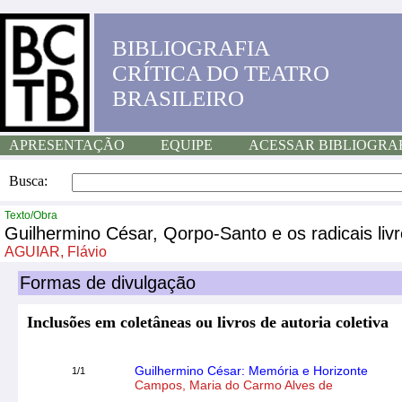
BIBLIOGRAFIA
CRÍTICA DO TEATRO
BRASILEIRO
APRESENTAÇÃO
EQUIPE
ACESSAR BIBLIOGRA
Busca:
Texto/Obra
Guilhermino César, Qorpo-Santo e os radicais liv
AGUIAR, Flávio
Formas de divulgação
Inclusões em coletâneas ou livros de autoria coletiva
Guilhermino César: Memória e Horizonte
1/1
Campos, Maria do Carmo Alves de