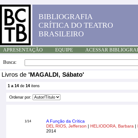
BIBLIOGRAFIA
CRÍTICA DO TEATRO
BRASILEIRO
APRESENTAÇÃO
EQUIPE
ACESSAR BIBLIOGRA
Busca:
Livros de
'MAGALDI, Sábato'
1 a 14
de
14
itens
Ordenar por:
A Função da Crítica
1/14
DEL RIOS, Jefferson
|
HELIODORA, Barbara
|
2014