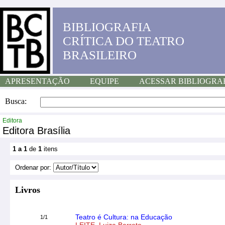
BIBLIOGRAFIA
CRÍTICA DO TEATRO
BRASILEIRO
APRESENTAÇÃO
EQUIPE
ACESSAR BIBLIOGRA
Busca:
Editora
Editora Brasília
1 a 1
de
1
itens
Ordenar por:
Livros
Teatro é Cultura: na Educação
1/1