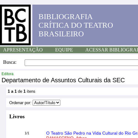
BIBLIOGRAFIA
CRÍTICA DO TEATRO
BRASILEIRO
APRESENTAÇÃO
EQUIPE
ACESSAR BIBLIOGRA
Busca:
Editora
Departamento de Assuntos Culturais da SEC
1 a 1
de
1
itens
Ordenar por:
Livros
O Teatro São Pedro na Vida Cultural do Rio G
1/1