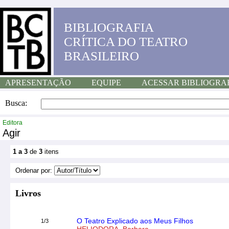
BIBLIOGRAFIA
CRÍTICA DO TEATRO
BRASILEIRO
APRESENTAÇÃO
EQUIPE
ACESSAR BIBLIOGRA
Busca:
Editora
Agir
1 a 3
de
3
itens
Ordenar por:
Livros
O Teatro Explicado aos Meus Filhos
1/3